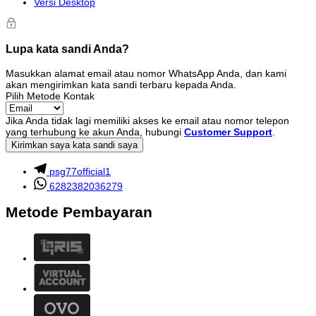
Versi Desktop
Lupa kata sandi Anda?
Masukkan alamat email atau nomor WhatsApp Anda, dan kami
akan mengirimkan kata sandi terbaru kepada Anda.
Pilih Metode Kontak
Jika Anda tidak lagi memiliki akses ke email atau nomor telepon
yang terhubung ke akun Anda, hubungi
Customer Support
.
psg77official1
6282382036279
Metode Pembayaran