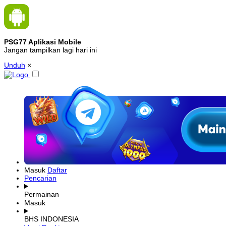
PSG77 Aplikasi Mobile
Jangan tampilkan lagi hari ini
Unduh
×
Masuk
Daftar
Pencarian
Permainan
Masuk
BHS INDONESIA