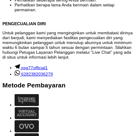
Perhatikan berapa lama Anda bermain dalam setiap
permainan.
PENGECUALIAN DIRI
Untuk pelanggan kami yang menginginkan untuk membatasi dirinya
dari berjudi, kami menyediakan fasilitas pengecualian diri yang
memungkinkan pelanggan untuk menutup akunnya untuk minimum
waktu 6 bulan sampai 5 tahun sesuai dengan permintaan. Silahkan
hubungi Petugas Layanan Pelanggan melalui “Live Chat” yang ada
di situs untuk informasi lebih lanjut.
psg77official1
6282382036279
Metode Pembayaran