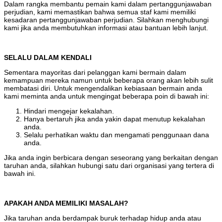
Dalam rangka membantu pemain kami dalam pertanggunjawaban
perjudian, kami memastikan bahwa semua staf kami memiliki
kesadaran pertanggunjawaban perjudian. Silahkan menghubungi
kami jika anda membutuhkan informasi atau bantuan lebih lanjut.
SELALU DALAM KENDALI
Sementara mayoritas dari pelanggan kami bermain dalam
kemampuan mereka namun untuk beberapa orang akan lebih sulit
membatasi diri. Untuk mengendalikan kebiasaan bermain anda
kami meminta anda untuk mengingat beberapa poin di bawah ini:
Hindari mengejar kekalahan.
Hanya bertaruh jika anda yakin dapat menutup kekalahan
anda.
Selalu perhatikan waktu dan mengamati penggunaan dana
anda.
Jika anda ingin berbicara dengan seseorang yang berkaitan dengan
taruhan anda, silahkan hubungi satu dari organisasi yang tertera di
bawah ini.
APAKAH ANDA MEMILIKI MASALAH?
Jika taruhan anda berdampak buruk terhadap hidup anda atau