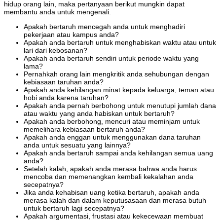
hidup orang lain, maka pertanyaan berikut mungkin dapat
membantu anda untuk mengenali.
Apakah bertaruh mencegah anda untuk menghadiri
pekerjaan atau kampus anda?
Apakah anda bertaruh untuk menghabiskan waktu atau untuk
lari dari kebosanan?
Apakah anda bertaruh sendiri untuk periode waktu yang
lama?
Pernahkah orang lain mengkritik anda sehubungan dengan
kebiasaan taruhan anda?
Apakah anda kehilangan minat kepada keluarga, teman atau
hobi anda karena taruhan?
Apakah anda pernah berbohong untuk menutupi jumlah dana
atau waktu yang anda habiskan untuk bertaruh?
Apakah anda berbohong, mencuri atau meminjam untuk
memelihara kebiasaan bertaruh anda?
Apakah anda enggan untuk menggunakan dana taruhan
anda untuk sesuatu yang lainnya?
Apakah anda bertaruh sampai anda kehilangan semua uang
anda?
Setelah kalah, apakah anda merasa bahwa anda harus
mencoba dan memenangkan kembali kekalahan anda
secepatnya?
Jika anda kehabisan uang ketika bertaruh, apakah anda
merasa kalah dan dalam keputusasaan dan merasa butuh
untuk bertaruh lagi secepatnya?
Apakah argumentasi, frustasi atau kekecewaan membuat